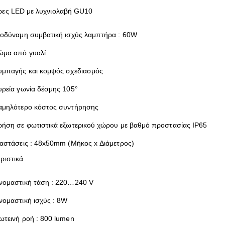
ες LED με λυχνιολαβή GU10
σοδύναμη συμβατική ισχύς λαμπτήρα : 60W
ώμα από γυαλί
υμπαγής και κομψός σχεδιασμός
υρεία γωνία δέσμης 105°
αμηλότερο κόστος συντήρησης
ρήση σε φωτιστικά εξωτερικού χώρου με βαθμό προστασίας IP65
ιαστάσεις : 48x50mm (Μήκος x Διάμετρος)
ριστικά
νομαστική τάση : 220…240 V
νομαστική ισχύς : 8W
ωτεινή ροή : 800 lumen