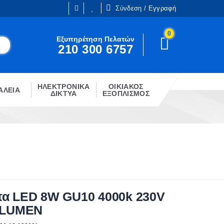
Σύνδεση / Εγγραφή
0
Είμαι ήδη πελάτης
Εξυπηρέτηση Πελατών
210 300 6757
Είστε ήδη εγγεγραμμένος;
!
Κάντε κλίκ στο παρακάτω κουμπί.
ΗΛΕΚΤΡΟΝΙΚΑ
ΟΙΚΙΑΚΟΣ
ΣΎΝΔΕΣΗ
ΑΛΕΙΑ
ΔΙΚΤΥΑ
ΕΞΟΠΛΙΣΜΟΣ
α LED 8W GU10 4000k 230V
 LUMEN