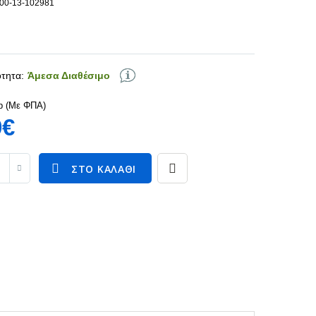
100-13-102981
τητα:
Άμεσα Διαθέσιμο
p (Με ΦΠΑ)
9€
ΣΤΟ ΚΑΛΆΘΙ