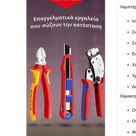
Λαμπτήρ
Ι
Σ
Σ
Ε
Χ
Χ
Δ
Χαρακτη
Ο
Ο
Φ