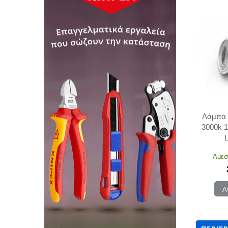
Λάμπα
3000k 
Άμεσ
Α