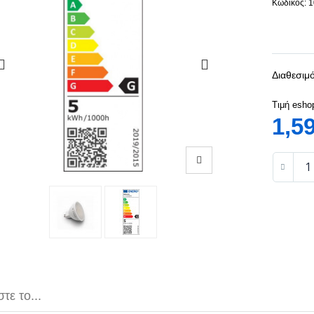
Κωδικός: 
Διαθεσιμό
Τιμή esho
1,5
τε το...