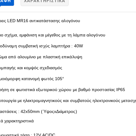
ΡΑΦΉ
ΧΑΡΑΚΤΗΡΙΣΤΙΚΆ
ας LED MR16 αντικατάστασης αλογόνου
διο σχήμα, εμφάνιση και μέγεθος με τη λάμπα αλογόνου
σοδύναμη συμβατική ισχύς λαμπτήρα : 40W
ώμα από αλουμίνιο με πλαστική επικάλυψη
υμπαγής και κομψός σχεδιασμός
μοιόμορφη κατανομή φωτός 105°
ρήση σε φωτιστικά εξωτερικού χώρου με βαθμό προστασίας IP65
ειτουργία με ηλεκτρομαγνητικούς και συμβατούς ηλεκτρονικούς μετασχ
ιαστάσεις : 42x50mm (ΎψοςxΔιάμετρος)
κά χαρακτηριστικά
νομαστική τάση : 12V AC/DC