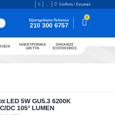
Σύνδεση / Εγγραφή
0
Είμαι ήδη πελάτης
Εξυπηρέτηση Πελατών
210 300 6757
Είστε ήδη εγγεγραμμένος;
!
Κάντε κλίκ στο παρακάτω κουμπί.
ΗΛΕΚΤΡΟΝΙΚΑ
ΟΙΚΙΑΚΟΣ
ΣΎΝΔΕΣΗ
ΑΛΕΙΑ
ΔΙΚΤΥΑ
ΕΞΟΠΛΙΣΜΟΣ
α LED 5W GU5.3 6200Κ
C/DC 105° LUMEN