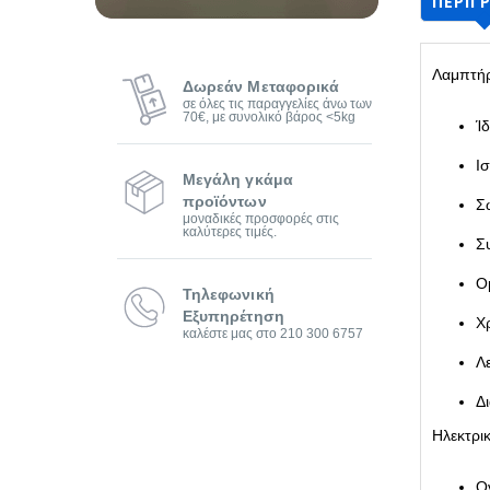
ΠΕΡΙΓ
Λαμπτήρ
Δωρεάν Μεταφορικά
σε όλες τις παραγγελίες άνω των
70€, με συνολικό βάρος <5kg
Ί
Ι
Μεγάλη γκάμα
προϊόντων
Σ
μοναδικές προσφορές στις
καλύτερες τιμές.
Σ
Ο
Τηλεφωνική
Εξυπηρέτηση
Χ
καλέστε μας στο 210 300 6757
Λ
Δ
Ηλεκτρι
Ο