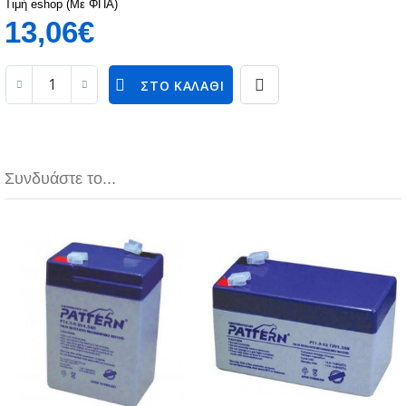
Τιμή eshop (Με ΦΠΑ)
13,06€
ΣΤΟ ΚΑΛΆΘΙ
Συνδυάστε το...