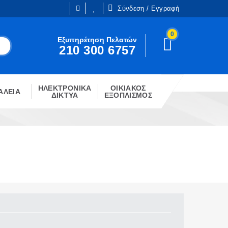
Σύνδεση / Εγγραφή
0
Είμαι ήδη πελάτης
Εξυπηρέτηση Πελατών
210 300 6757
Είστε ήδη εγγεγραμμένος;
!
Κάντε κλίκ στο παρακάτω κουμπί.
ΗΛΕΚΤΡΟΝΙΚΑ
ΟΙΚΙΑΚΟΣ
ΣΎΝΔΕΣΗ
ΑΛΕΙΑ
ΔΙΚΤΥΑ
ΕΞΟΠΛΙΣΜΟΣ