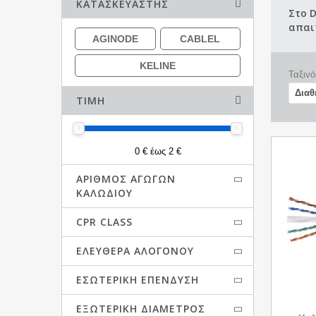
ΚΑΤΑΣΚΕΥΑΣΤΉΣ
Στο 
απαι
AGINODE
CABLEL
KELINE
Ταξινό
ΤΙΜΉ
0 € έως 2 €
ΑΡΙΘΜΌΣ ΑΓΩΓΏΝ
ΚΑΛΩΔΊΟΥ
CPR CLASS
ΕΛΕΎΘΕΡΑ ΑΛΟΓΌΝΟΥ
ΕΣΩΤΕΡΙΚΉ ΕΠΈΝΔΥΣΗ
ΕΞΩΤΕΡΙΚΉ ΔΙΆΜΕΤΡΟΣ