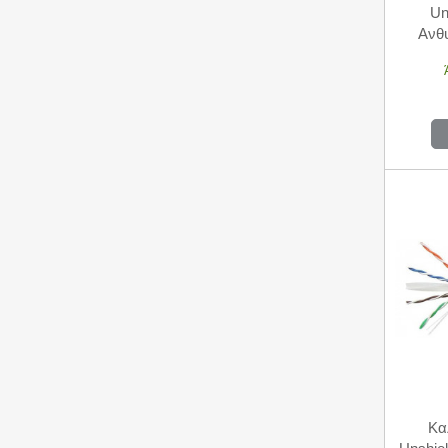
Un
Ανθ
Κα