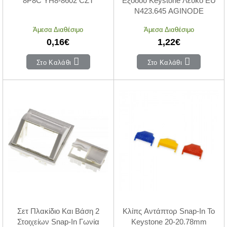
8P8C YH8-8602 CZT
Εξόδου Keystone Λευκό EU
N423.645 AGINODE
Άμεσα Διαθέσιμο
Άμεσα Διαθέσιμο
0,16€
1,22€
Στο Καλάθι
Στο Καλάθι
Σετ Πλακίδιο Και Βάση 2
Κλίπς Αντάπτορ Snap-In To
Στοιχείων Snap-In Γωνία
Keystone 20-20.78mm