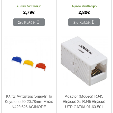
AGINODE
Άμεσα Διαθέσιμο
Άμεσα Διαθέσιμο
2,79€
2,80€
Στο Καλάθι
Στο Καλάθι
Κλίπς Αντάπτορ Snap-In To
Adaptor (Μούφα) RJ45
Keystone 20-20.78mm Μπλέ
Θηλυκό Σε RJ45 Θηλυκό
N429.626 AGINODE
UTP CAT6A 01-60-501
CENTRAL