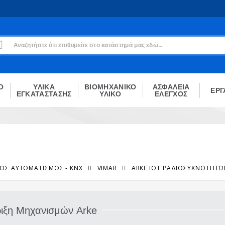
Εγγραφή
Δεν είσαι μέλος;
Δημιούργησε τον λογαριασμό σου εδώ
ΕΓΓΡΑΦΉ
Ο
ΥΛΙΚΑ
ΒΙΟΜΗΧΑΝΙΚΟ
ΑΣΦΑΛΕΙΑ
ΕΡΓ
ΕΓΚΑΤΑΣΤΑΣΗΣ
ΥΛΙΚΟ
ΕΛΕΓΧΟΣ
ΚΌΣ ΑΥΤΟΜΑΤΙΣΜΌΣ - KNX
VIMAR
ARKE IOT ΡΑΔΙΟΣΥΧΝΟΤΉΤ
ριξη Μηχανισμών Arke