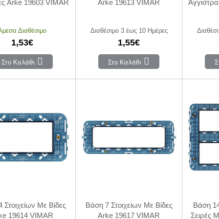
ες Arke 19603 VIMAR
Arke 19613 VIMAR
Άγγιστρα
Άμεσα Διαθέσιμο
Διαθέσιμο 3 έως 10 Ημέρες
Διαθέσι
1,53€
1,55€
Στο Καλάθι
Στο Καλάθι
Σ
 Στοιχείων Με Βίδες
Βάση 7 Στοιχείων Με Βίδες
Βάση 14
ke 19614 VIMAR
Arke 19617 VIMAR
Σειρές Μ