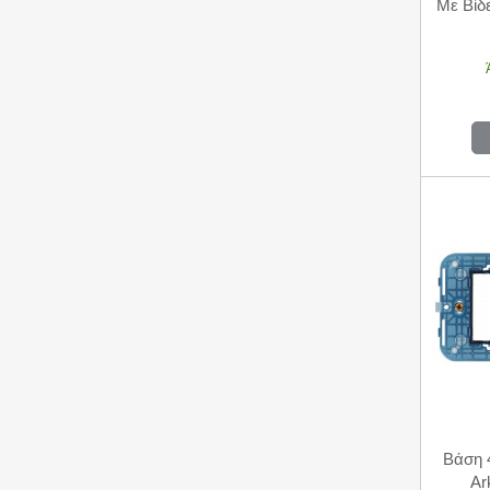
Με Βίδ
Βάση 4
Ar