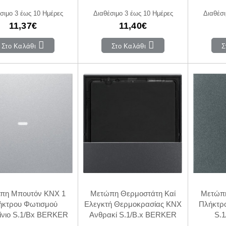
σιμο 3 έως 10 Ημέρες
Διαθέσιμο 3 έως 10 Ημέρες
Διαθέσι
11,37€
11,40€
Στο Καλάθι
Στο Καλάθι
Σ
πη Μπουτόν KNX 1
Μετώπη Θερμοστάτη Καί
Μετώπη
ήκτρου Φωτισμού
Ελεγκτή Θερμοκρασίας KNX
Πλήκτρ
ίνιο S.1/Bx BERKER
Ανθρακί S.1/B.x BERKER
S.