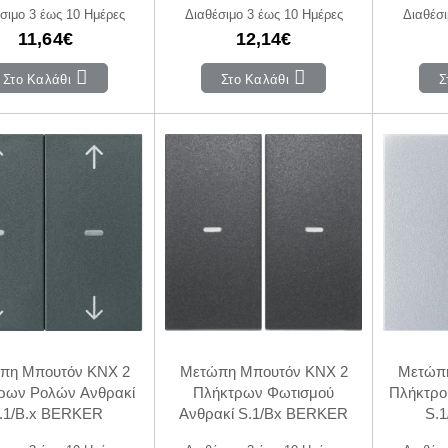
σιμο 3 έως 10 Ημέρες
Διαθέσιμο 3 έως 10 Ημέρες
Διαθέσι
11,64€
12,14€
Στο Καλάθι
Στο Καλάθι
Σ
πη Μπουτόν KNX 2
Μετώπη Μπουτόν KNX 2
Μετώπη
ρων Ρολών Ανθρακί
Πλήκτρων Φωτισμού
Πλήκτρο
.1/B.x BERKER
Ανθρακί S.1/Bx BERKER
S.