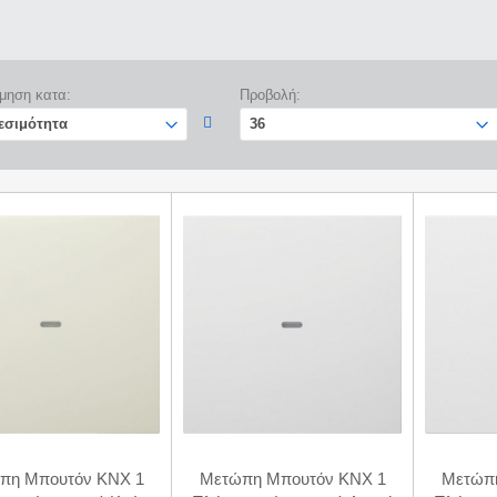
μηση κατα:
Προβολή:
πη Μπουτόν KNX 1
Μετώπη Μπουτόν KNX 1
Μετώπη