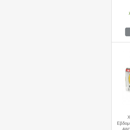
Χ
Εβδομα
AW1