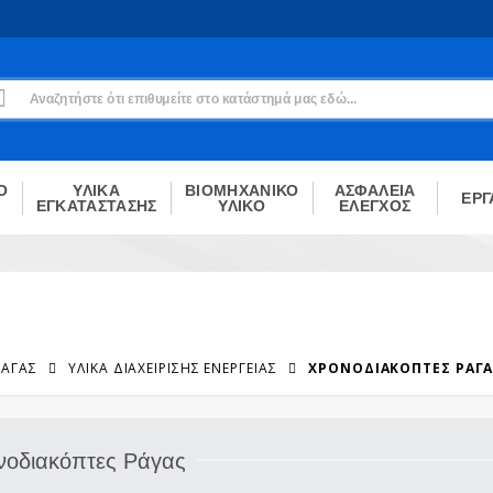
Εγγραφή
Δεν είσαι μέλος;
Δημιούργησε τον λογαριασμό σου εδώ
ΕΓΓΡΑΦΉ
Ο
ΥΛΙΚΑ
ΒΙΟΜΗΧΑΝΙΚΟ
ΑΣΦΑΛΕΙΑ
ΕΡΓ
ΕΓΚΑΤΑΣΤΑΣΗΣ
ΥΛΙΚΟ
ΕΛΕΓΧΟΣ
ΡΆΓΑΣ
ΥΛΙΚΆ ΔΙΑΧΕΊΡΙΣΗΣ ΕΝΈΡΓΕΙΑΣ
ΧΡΟΝΟΔΙΑΚΌΠΤΕΣ ΡΆΓ
νοδιακόπτες Ράγας