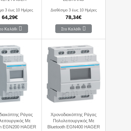
μο 3 έως 10 Ημέρες
Διαθέσιμο 3 έως 10 Ημέρες
64,29€
78,34€
το Καλάθι
Στο Καλάθι
διακόπτης Ράγας
Χρονοδιακόπτης Ράγας
ειτουργικός Με
Πολυλειτουργικός Με
oth EGN200 HAGER
Bluetooth EGN400 HAGER