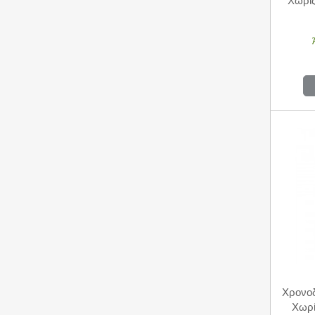
Χωρί
Χρονοδ
Χωρί