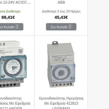
ύ 12-24V AC/DC
ABB
103V HAGER
εσα Διαθέσιμο
Διαθέσιμο 3 έως 10 Ημέρες
88,41€
45,43€
το Καλάθι
Στο Καλάθι
ονοδιακόπτης
Χρονοδιακόπτης Ημερήσιος
ιαίος Με Εφεδρεία
Με Εφεδρεία 412813
N171 HAGER
LEGRAND