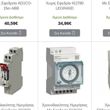
ς Εφεδρεία AD1CO-
Χωρίς Εφεδρία 412780
Με Ε
15m ABB
LEGRAND
Άμεσα Διαθέσιμο
Άμεσα Διαθέσιμο
Άμ
40,59€
34,96€
Στο Καλάθι
Στο Καλάθι
Σ
ιακόπτης Ημερήσιος
Χρονοδιακόπτης Ημερήσιος
Χρ