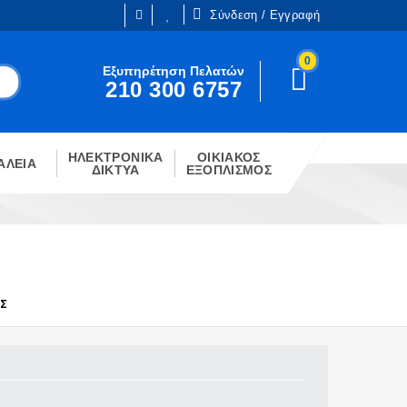
Σύνδεση / Εγγραφή
0
Είμαι ήδη πελάτης
Εξυπηρέτηση Πελατών
210 300 6757
Είστε ήδη εγγεγραμμένος;
!
Κάντε κλίκ στο παρακάτω κουμπί.
ΗΛΕΚΤΡΟΝΙΚΑ
ΟΙΚΙΑΚΟΣ
ΣΎΝΔΕΣΗ
ΑΛΕΙΑ
ΔΙΚΤΥΑ
ΕΞΟΠΛΙΣΜΟΣ
ΑΣ