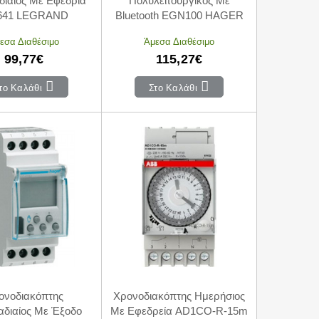
ιαίος Με Εφεδρία
Πολυλειτουργικός Με
641 LEGRAND
Bluetooth EGN100 HAGER
εσα Διαθέσιμο
Άμεσα Διαθέσιμο
99,77€
115,27€
το Καλάθι
Στο Καλάθι
ονοδιακόπτης
Χρονοδιακόπτης Ημερήσιος
διαίος Με Έξοδο
Mε Εφεδρεία AD1CO-R-15m