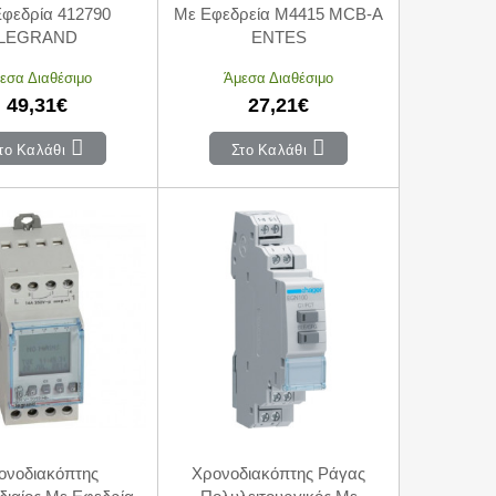
φεδρία 412790
Με Εφεδρεία M4415 MCB-A
LEGRAND
ENTES
εσα Διαθέσιμο
Άμεσα Διαθέσιμο
49,31€
27,21€
το Καλάθι
Στο Καλάθι
ονοδιακόπτης
Χρονοδιακόπτης Ράγας