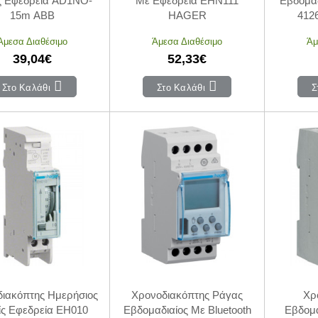
ς Εφεδρεία AD1NO-
Με Εφεδρεία EHN111
Εβδομαδ
15m ABB
HAGER
412
Άμεσα Διαθέσιμο
Άμεσα Διαθέσιμο
Άμ
39,04€
52,33€
Στο Καλάθι
Στο Καλάθι
Σ
ιακόπτης Ημερήσιος
Χρονοδιακόπτης Ράγας
Χρ
ς Εφεδρεία EH010
Εβδομαδιαίος Με Bluetooth
Εβδομα