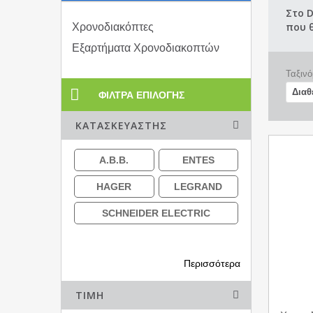
Στο D
Χρονοδιακόπτες
που θ
Εξαρτήματα Χρονοδιακοπτών
Ταξινό
ΦΊΛΤΡΑ ΕΠΙΛΟΓΉΣ
ΚΑΤΑΣΚΕΥΑΣΤΉΣ
A.B.B.
ENTES
HAGER
LEGRAND
SCHNEIDER ELECTRIC
Περισσότερα
ΤΙΜΉ