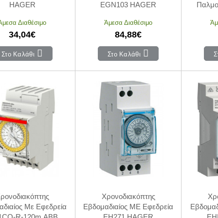
HAGER
EGN103 HAGER
Παλμο
EG
Άμεσα Διαθέσιμο
Άμεσα Διαθέσιμο
Άμ
34,04€
84,88€
Στο Καλάθι
Στο Καλάθι
Σ
ρονοδιακόπτης
Χρονοδιακόπτης
Χρ
διαίος Mε Εφεδρεία
Εβδομαδιαίος ME Εφεδρεία
Εβδομαδ
CO-R-120m ABB
EH271 HAGER
EH