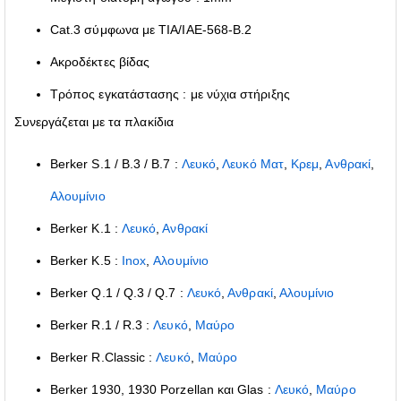
Cat.3 σύμφωνα με TIA/IAE-568-B.2
Ακροδέκτες βίδας
Τρόπος εγκατάστασης : με νύχια στήριξης
Συνεργάζεται με τα πλακίδια
Berker S.1 / B.3 / B.7 :
Λευκό
,
Λευκό Ματ
,
Κρεμ
,
Ανθρακί
,
Αλουμίνιο
Berker K.1 :
Λευκό
,
Ανθρακί
Berker Κ.5 :
Inox
,
Αλουμίνιο
Berker Q.1 / Q.3 / Q.7 :
Λευκό
,
Ανθρακί
,
Αλουμίνιο
Berker R.1 / R.3 :
Λευκό
,
Μαύρο
Berker R.Classic :
Λευκό
,
Μαύρο
Berker 1930, 1930 Porzellan και Glas :
Λευκό
,
Μαύρο