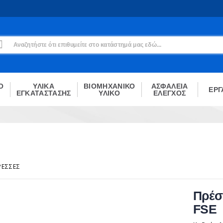
Εγγραφή
Δεν είσαι μέλος;
Δημιούργησε τον λογαριασμό σου εδώ
ΕΓΓΡΑΦΉ
Ο
ΥΛΙΚΑ
ΒΙΟΜΗΧΑΝΙΚΟ
ΑΣΦΑΛΕΙΑ
ΕΡΓ
ΕΓΚΑΤΑΣΤΑΣΗΣ
ΥΛΙΚΟ
ΕΛΕΓΧΟΣ
ΡΈΣΣΕΣ
Πρέσ
FSE