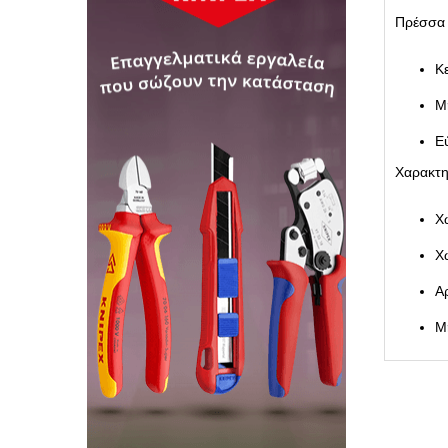
Πρέσσα 
Κ
Μ
Ε
Χαρακτη
Χ
Χ
Α
Μ