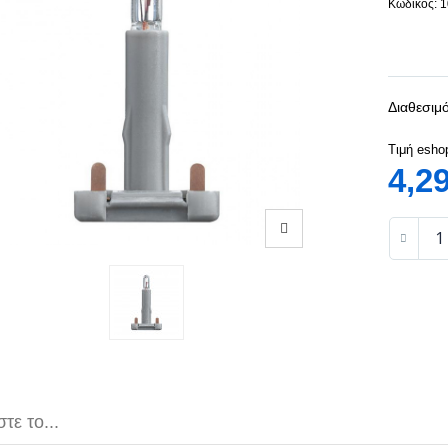
Κωδικός: 
Διαθεσιμό
Τιμή esho
4,2
τε το...