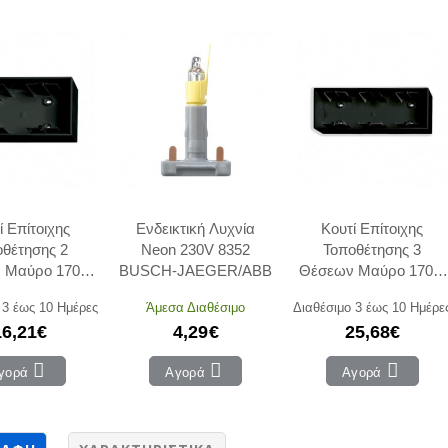
ί Επίτοιχης
Ενδεικτική Λυχνία
Κουτί Επίτοιχης
οθέτησης 2
Neon 230V 8352
Τοποθέτησης 3
 Μαύρο 1702-
BUSCH-JAEGER/ABB
Θέσεων Μαύρο 1703-
asic55 ABB
95 Basic55 ABB
 3 έως 10 Ημέρες
Άμεσα Διαθέσιμο
Διαθέσιμο 3 έως 10 Ημέρε
16,21€
4,29€
25,68€
γορά
Αγορά
Αγορά