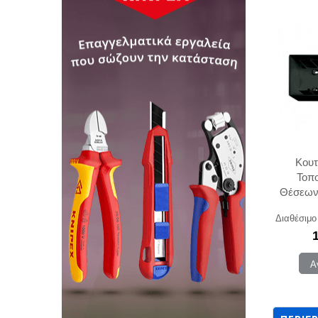
Κουτ
Τοπ
Θέσεων
95 B
Διαθέσιμο
Α