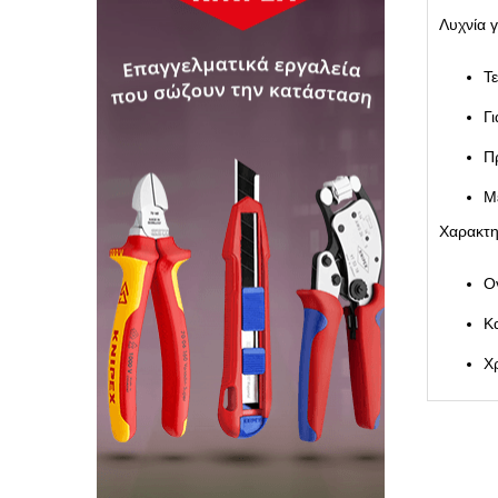
Λυχνία γ
Τ
Γ
Π
Μ
Χαρακτη
Ο
Κ
Χ