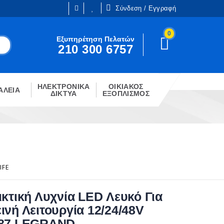
Σύνδεση / Εγγραφή
0
Είμαι ήδη πελάτης
Εξυπηρέτηση Πελατών
210 300 6757
Είστε ήδη εγγεγραμμένος;
!
Κάντε κλίκ στο παρακάτω κουμπί.
ΗΛΕΚΤΡΟΝΙΚΑ
ΟΙΚΙΑΚΟΣ
ΣΎΝΔΕΣΗ
ΑΛΕΙΑ
ΔΙΚΤΥΑ
ΕΞΟΠΛΙΣΜΟΣ
IFE
ικτική Λυχνία LED Λευκό Για
ινή Λειτουργία 12/24/48V
87 LEGRAND