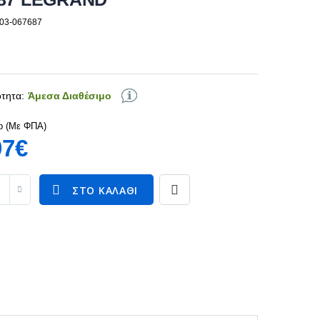
103-067687
τητα:
Άμεσα Διαθέσιμο
p (Με ΦΠΑ)
97€
ΣΤΟ ΚΑΛΆΘΙ