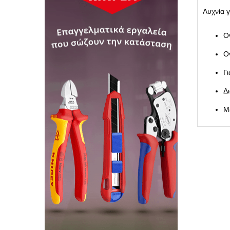
Λυχνία 
Ο
Ο
Γ
Δ
Μ