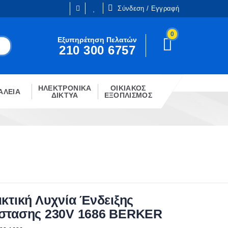
Σύνδεση / Εγγραφή
0
Είμαι ήδη πελάτης
Εξυπηρέτηση Πελατών
210 300 6757
Είστε ήδη εγγεγραμμένος;
!
Κάντε κλίκ στο παρακάτω κουμπί.
ΗΛΕΚΤΡΟΝΙΚΑ
ΟΙΚΙΑΚΟΣ
ΣΎΝΔΕΣΗ
ΑΛΕΙΑ
ΔΙΚΤΥΑ
ΕΞΟΠΛΙΣΜΟΣ
ικτική Λυχνία Ένδειξης
στασης 230V 1686 BERKER