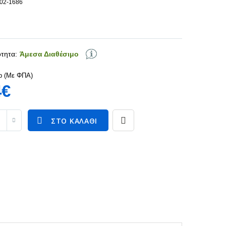
102-1686
τητα:
Άμεσα Διαθέσιμο
p (Με ΦΠΑ)
4€
ΣΤΟ ΚΑΛΆΘΙ