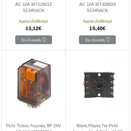
ΑC 10A MT226012
ΑC 10A MT326024
SCHRACK
SCHRACK
Άμεσα Διαθέσιμο
Άμεσα Διαθέσιμο
13,12€
15,40€
Στο Καλάθι
Στο Καλάθι
Ρελέ Τύπου Λυχνίας 8P 24V
Βάση Ράγας Για Ρελέ