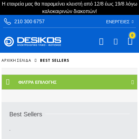
Η εταιρεία μας θα παραμείνει κλειστή από 12/8 έως 19/8 λόγω
καλοκαιρινών διακοπών!
210 300 6757
ΕΝΈΡΓΕΙΕΣ
0
ΑΡΧΙΚΉ ΣΕΛΊΔΑ
BEST SELLERS
ΦΊΛΤΡΑ ΕΠΙΛΟΓΉΣ
Best Sellers
.