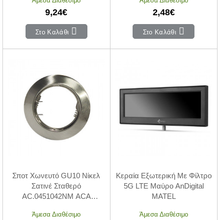
9,24€
2,48€
Στο Καλάθι
Στο Καλάθι
Σποτ Χωνευτό GU10 Νίκελ
Κεραία Εξωτερική Με Φίλτρο
Σατινέ Σταθερό
5G LTE Μαύρo AnDigital
AC.0451042NM ACA
MATEL
LIGHTING
Άμεσα Διαθέσιμο
Άμεσα Διαθέσιμο