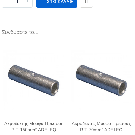
ΣΤΟ ΚΑΛΆΘΙ
Συνδυάστε το...
Ακροδέκτης Μούφα Πρέσσας
Ακροδέκτης Μούφα Πρέσσας
Β.Τ. 150mm² ADELEQ
Β.Τ. 70mm² ADELEQ