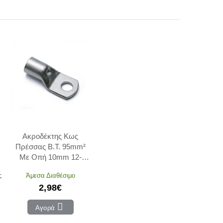
Ακροδέκτης Κως
Πρέσσας Β.Τ. 95mm²
Με Οπή 10mm 12-
19510 ADELEQ
ς
Άμεσα Διαθέσιμο
2,98€
Αγορά