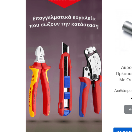
Ακρο
Πρέσσας
Με Οπ
1120
Διαθέσιμο
Α