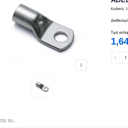
Κωδικός: 
Διαθεσιμό
Τιμή esho
1,6
τε το...