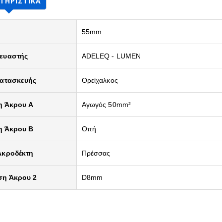
ΤΗΡΙΣΤΙΚΆ
55mm
ευαστής
ADELEQ - LUMEN
Κατασκευής
Ορείχαλκος
η Άκρου A
Αγωγός 50mm²
η Άκρου B
Οπή
Ακροδέκτη
Πρέσσας
ση Άκρου 2
D8mm