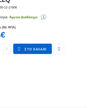
100-12-17008
τητα:
Άμεσα Διαθέσιμο
p (Με ΦΠΑ)
4€
ΣΤΟ ΚΑΛΆΘΙ