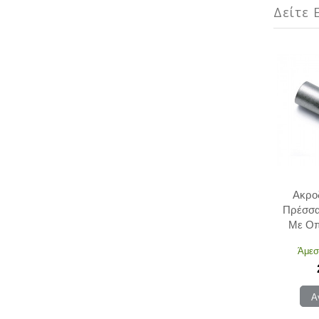
Δείτε Ε
Ακρο
Πρέσσα
Με Οπ
195
Άμεσ
Α