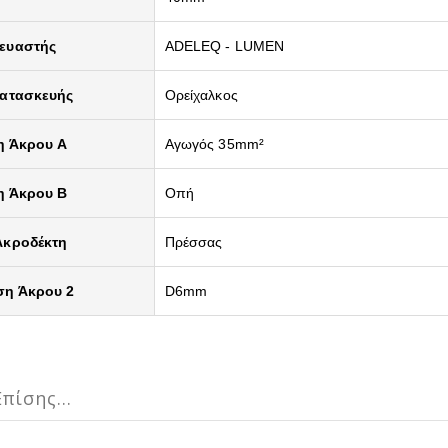
ευαστής
ADELEQ - LUMEN
Κατασκευής
Ορείχαλκος
η Άκρου A
Αγωγός 35mm²
η Άκρου B
Οπή
Ακροδέκτη
Πρέσσας
ση Άκρου 2
D6mm
πίσης...