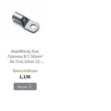
Ακροδέκτης Κως
Πρέσσας Β.Τ. 50mm²
Με Οπή 10mm 12-
15010 ADELEQ
Άμεσα Διαθέσιμο
1,13€
Αγορά