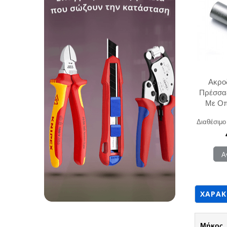
Ακρο
Πρέσσας
Με Οπ
1120
Διαθέσιμο
Α
ΧΑΡΑΚ
Μήκος