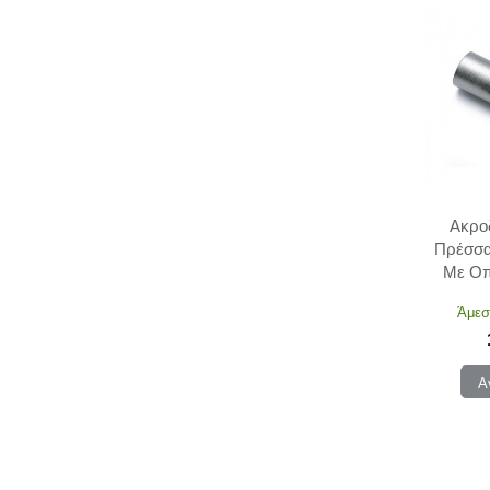
Ακρο
Πρέσσα
Με Οπ
150
Άμεσ
Α