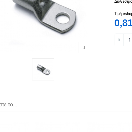
Διαθεσιμό
Τιμή esho
0,8
τε το...