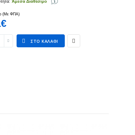
τητα:
Άμεσα Διαθέσιμο
p (Με ΦΠΑ)
1€
ΣΤΟ ΚΑΛΆΘΙ