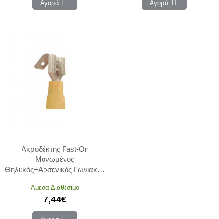
Αγορά
Αγορά
Ακροδέκτης Fast-On
Μονωμένος
Θηλυκός+Αρσενικός Γωνιακός
Κίτρινος 6.3mm
Άμεσα Διαθέσιμο
7,44€
Αγορά